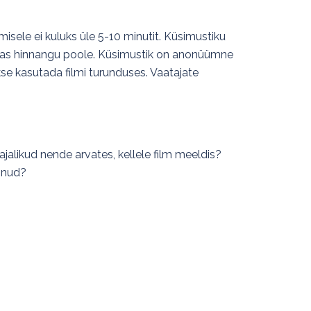
misele ei kuluks üle 5-10 minutit. Küsimustiku
uunas hinnangu poole. Küsimustik on anonüümne
se kasutada filmi turunduses. Vaatajate
jalikud nende arvates, kellele film meeldis?
dinud?