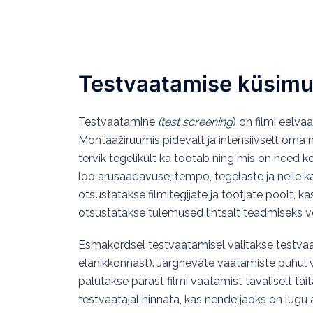
Filmikunst
Testvaatamise küsimu
Testvaatamine
(test screening
) on filmi eelva
Montaažiruumis pidevalt ja intensiivselt oma ma
tervik tegelikult ka töötab ning mis on need 
loo arusaadavuse, tempo, tegelaste ja neile ka
otsustatakse filmitegijate ja tootjate poolt, k
otsustatakse tulemused lihtsalt teadmiseks võt
Esmakordsel testvaatamisel valitakse testvaata
elanikkonnast). Järgnevate vaatamiste puhul 
palutakse pärast filmi vaatamist tavaliselt täi
testvaatajal hinnata, kas nende jaoks on lugu a