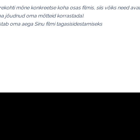
urekohti mõne konkreetse koha osas filmis, siis võiks need av
juba jõudnud oma mõtteid korrastada).
ustab oma aega Sinu filmi tagasisidestamiseks