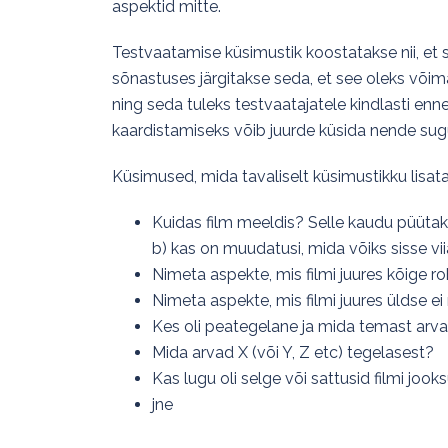
aspektid mitte.
Testvaatamise küsimustik koostatakse nii, et se
sõnastuses järgitakse seda, et see oleks võim
ning seda tuleks testvaatajatele kindlasti e
kaardistamiseks võib juurde küsida nende sugu
Küsimused, mida tavaliselt küsimustikku lisat
Kuidas film meeldis? Selle kaudu püütaks
b) kas on muudatusi, mida võiks sisse vi
Nimeta aspekte, mis filmi juures kõige 
Nimeta aspekte, mis filmi juures üldse e
Kes oli peategelane ja mida temast arv
Mida arvad X (või Y, Z etc) tegelasest?
Kas lugu oli selge või sattusid filmi joo
jne