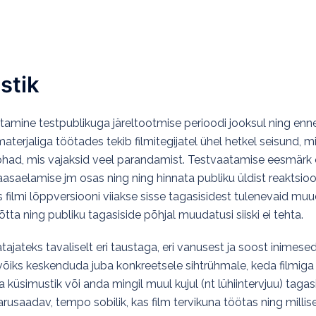
Esileht
Filmileht
Tudengifilmid
Filmiõpik
Õppev
SuperNova kino
Login
Register Btn
stik
atamine testpublikuga järeltootmise perioodi jooksul ning enne
terjaliga töötades tekib filmitegijatel ühel hetkel seisund, m
kohad, mis vajaksid veel parandamist. Testvaatamise eesmärk o
asaelamise jm osas ning ning hinnata publiku üldist reaktsioon
as filmi lõppversiooni viiakse sisse tagasisidest tulenevaid muu
ta ning publiku tagasiside põhjal muudatusi siiski ei tehta.
jateks tavaliselt eri taustaga, eri vanusest ja soost inimese
võiks keskenduda juba konkreetsele sihtrühmale, keda filmiga
ta küsimustik või anda mingil muul kujul (nt lühiintervjuu) taga
rusaadav, tempo sobilik, kas film tervikuna töötas ning millis