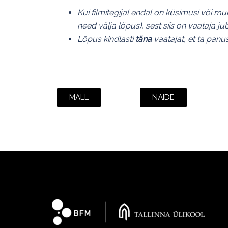
Kui filmitegijal endal on küsimusi või m
need välja lõpus), sest siis on vaataja 
Lõpus kindlasti
täna
vaatajat, et ta pan
MALL
NÄIDE