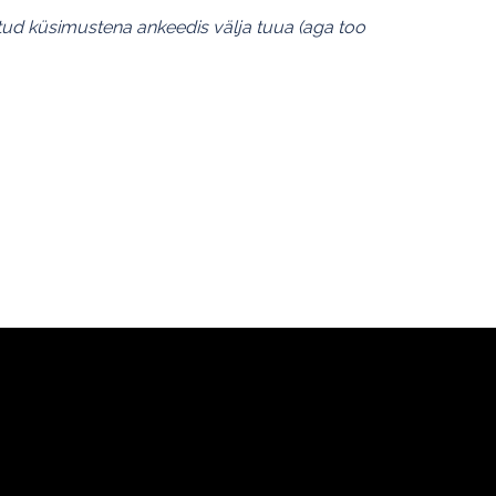
atud küsimustena ankeedis välja tuua (aga too