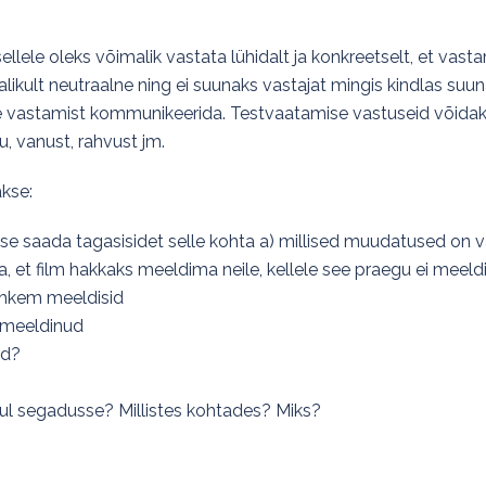
llele oleks võimalik vastata lühidalt ja konkreetselt, et vasta
alikult neutraalne ning ei suunaks vastajat mingis kindlas s
nne vastamist kommunikeerida. Testvaatamise vastuseid võidak
, vanust, rahvust jm.
akse:
e saada tagasisidet selle kohta a) millised muudatused on va
ia, et film hakkaks meeldima neile, kellele see praegu ei meel
rohkem meeldisid
i meeldinud
ad?
ksul segadusse? Millistes kohtades? Miks?