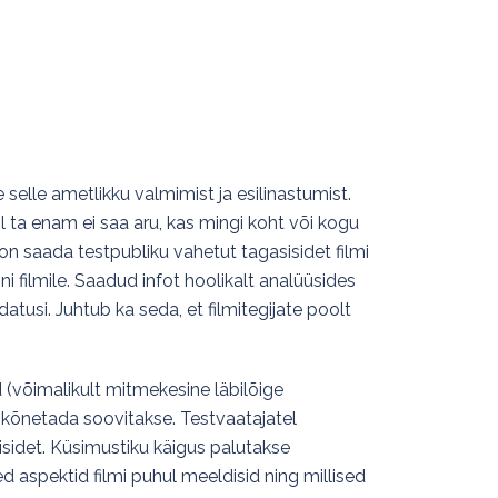
ideod
Lavastusprojekt
Koomiks
Terminibaas
 selle ametlikku valmimist ja esilinastumist.
il ta enam ei saa aru, kas mingi koht või kogu
n saada testpubliku vahetut tagasisidet filmi
i filmile. Saadud infot hoolikalt analüüsides
datusi. Juhtub ka seda, et filmitegijate poolt
d (võimalikult mitmekesine läbilõige
 kõnetada soovitakse. Testvaatajatel
sisidet. Küsimustiku käigus palutakse
ed aspektid filmi puhul meeldisid ning millised